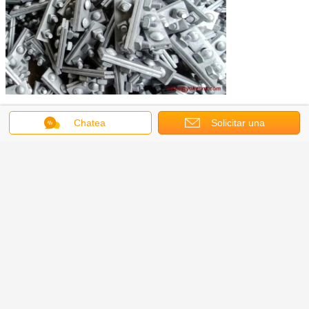
Chatea
Solicitar una
Obtenga el mejor precio por
cotización
5/8 "x 6" de acero galvanizado en
caliente de tres pernos de
sujeción de alambre para
hardware de línea de polo
Continuar
Hardware de líneas polelíneas
Más