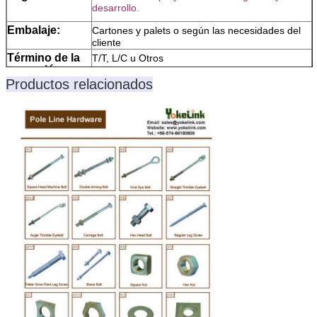
desarrollo.
Embalaje:
Cartones y palets o según las necesidades del
cliente
Término de la
T/T, L/C u Otros
operación:
Productos relacionados
Nuestras
1Envío a tiempo.
ventajas:
2Protección de pagos
3Protección de la calidad del producto
Nota:
Por favor, nos permite saber el tamaño,
cantidad, material o grado, superficie, Si es
especial y productos no estándar, por favor,
proporcione el dibujo o fotos