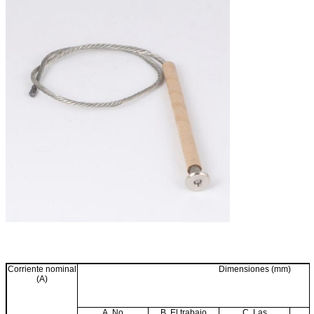
Corriente nominal
Dimensiones (mm)
(A)
A. No
B. El trabajo
C. Las