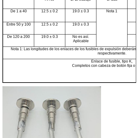
De 1 a 40
12.5 ± 0.2
19.0 ± 0.3
Nota 1
Entre 50 y 100
12.5 ± 0.2
19.0 ± 0.3
De 120 a 200
19.0 ± 0.3
No es así.
Aplicable
Nota 1: Las longitudes de los enlaces de los fusibles de expulsión deberá
respectivamente.
Enlace de fusible, tipo K,
Completos con cabeza de botón fija o e