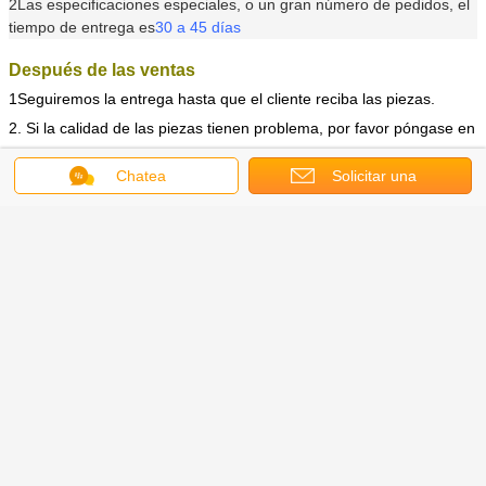
2Las especificaciones especiales, o un gran número de pedidos, el
tiempo de entrega es
30 a 45 días
Después de las ventas
1Seguiremos la entrega hasta que el cliente reciba las piezas.
2. Si la calidad de las piezas tienen problema, por favor póngase en
contacto con nosotros ASAP.We le dará la mejor solución.
Chatea
Solicitar una
cotización
El correo electrónico:
Las condiciones de los contratos de trabajo se
establecen en el apartado 1 del artículo 6 del Reglamento (UE) n.o
1308/2013.
WhatsApp/Wechat: 86 13867870238 El número de teléfono en el
que se puede enviar el mensaje es el siguiente: