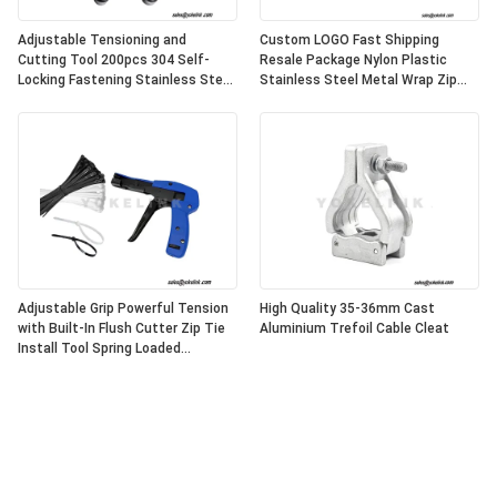
Adjustable Tensioning and
Custom LOGO Fast Shipping
Cutting Tool 200pcs 304 Self-
Resale Package Nylon Plastic
Locking Fastening Stainless Steel
Stainless Steel Metal Wrap Zip
Cable Tie Gun
Cable Tie Tool Fastening Cutting
Gun Tool
Adjustable Grip Powerful Tension
High Quality 35-36mm Cast
with Built-In Flush Cutter Zip Tie
Aluminium Trefoil Cable Cleat
Install Tool Spring Loaded
Lightweight Nylon Cable Tie Gun