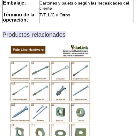
Embalaje:
Cartones y palets o según las necesidades del
cliente
Término de la
T/T, L/C u Otros
operación:
Nuestras
1Envío a tiempo.
ventajas:
Productos relacionados
2Protección de pagos
3Protección de la calidad del producto
Nota:
Por favor, nos permite saber el tamaño,
cantidad, material o grado, superficie, Si es
especial y productos no estándar, por favor,
proporcione el dibujo o fotos