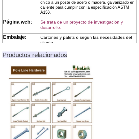
chico a un poste de acero o madera. galvanizado en
caliente para cumplir con la especificación ASTM
A153.
Página web:
Se trata de un proyecto de investigación y
desarrollo.
Embalaje:
Cartones y palets o según las necesidades del
cliente
Término de la
T/T, L/C u Otros
Productos relacionados
operación:
Nuestras
1Envío a tiempo.
ventajas:
2Protección de pagos
3Protección de la calidad del producto
Nota:
Por favor, nos permite saber el tamaño,
cantidad, material o grado, superficie, Si es
especial y productos no estándar, por favor,
proporcione el dibujo o fotos