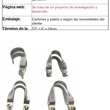
Página web:
Se trata de un proyecto de investigación y
desarrollo.
Embalaje:
Cartones y palets o según las necesidades del
cliente
Término de la
T/T, L/C u Otros
operación:
Nuestras
1Envío a tiempo.
ventajas:
2Protección de pagos
3Protección de la calidad del producto
Nota:
Por favor, nos permite saber el tamaño,
cantidad, material o grado, superficie, Si es
especial y productos no estándar, por favor,
proporcione el dibujo o fotos