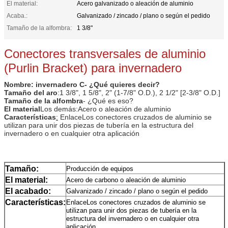
El material:
Acero galvanizado o aleación de aluminio
Acaba.:
Galvanizado / zincado / plano o según el pedido
Tamaño de la alfombra:
1 3/8"
Conectores transversales de aluminio
(Purlin Bracket) para invernadero
Nombre: invernadero C
- ¿Qué quieres decir?
Tamaño del aro
:
1 3/8", 1 5/8", 2" (1-7/8" O.D.), 2 1/2" [2-3/8" O.D.]
Tamaño de la alfombra
- ¿Qué es eso?
El material
Los demás:
Acero o aleación de aluminio
Características
:
Enlace
Los conectores cruzados de aluminio se
utilizan para unir dos piezas de tubería en la estructura del
invernadero o en cualquier otra aplicación
Tamaño:
Producción de equipos
El material:
Acero de carbono o aleación de aluminio
El acabado:
Galvanizado / zincado / plano o según el pedido
Características:
Enlace
Los conectores cruzados de aluminio se
utilizan para unir dos piezas de tubería en la
estructura del invernadero o en cualquier otra
aplicación